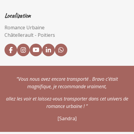
Localisation
Romance Urbaine
Châtellerault - Poitiers
F
I
Y
L
W
a
n
o
i
h
c
s
u
n
a
e
t
T
k
t
b
a
u
e
s
“
Vous nous avez encore transporté . Bravo c’était
o
g
b
d
A
o
r
e
I
p
magnifique, je recommande vraiment,
k
a
n
p
m
allez les voir et laissez-vous transporter dans cet univers de
romance urbaine !
”
[Sandra]