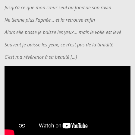
Jusqu’à ce que mon cœur seul au fond de son ravin
Ne tienne plus l’apnée... et la retrouve enfin
Alors elle passe je baisse les yeux… mais le voile est levé
Souvent je baisse les yeux, ce n’est pas de la timidité
C’est ma révérence à sa beauté [...]