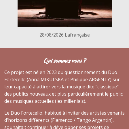
28/08/2026 Lafrançaise
Qui sommes nous ?
Ce projet est né en 2023 du questionnement du Duo
Fortecello (Anna MIKULSKA et Philippe ARGENTY) sur
leur capacité à attirer vers la musique dite "classique"
des publics nouveaux et plus particulièrement le public
des musiques actuelles (les millenials).
Le Duo Fortecello, habitué à inviter des artistes venants
d'horizons différents (Flamenco / Tango Argentin),
souhaitait continuer à développer ses projets de