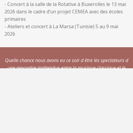
- Concert à la salle de la Rotative à Buxerolles le 13 mai
2026 dans le cadre d’un projet CEMEA avec des écoles
primaires
- Ateliers et concert à La Marsa (Tunisie) 5 au 9 mai
2026
Quelle chance nous avons eu ce soir d être les spectateurs d
une rencontre inattendue entre la musique classique et le
rap.
C' était juste MAGNIFIQUE ! Bravo pour votre talent à tous
les trois,notre générosité et votre exigence au service de la
musique.
[Sylvie]